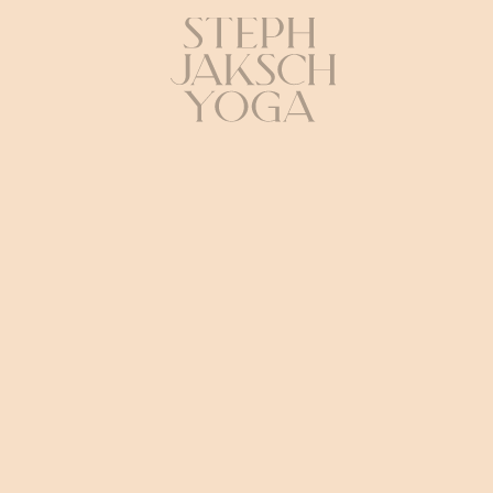
der Firma Google LLC (1600 Amphitheatre Parkway
Mountain View, CA 94043, USA) um Besucherdaten
statistisch auszuwerten. Dabei verwendet Google
Analytics zielorientierte Cookies.
Cookies von Google Analytics
_ga
Ablaufzeit: 2 Jahre
Verwendung: Unterscheidung der
Webseitenbesucher
Beispielhafter
Wert: GA1.2.1326744211.152321125689
_gid
Ablaufzeit: 24 Stunden